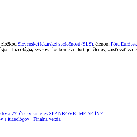
u zložkou
Slovenskej lekárskej spoločnosti (SLS)
, členom
Fóra Európsk
ógia a ftizeológia, zvyšovať odborné znalosti jej členov, zaisťovať v
6
nsko-český a 27. Český kongres SPÁNKOVEJ MEDICÍNY
a ftizeológov - Finálna verzia