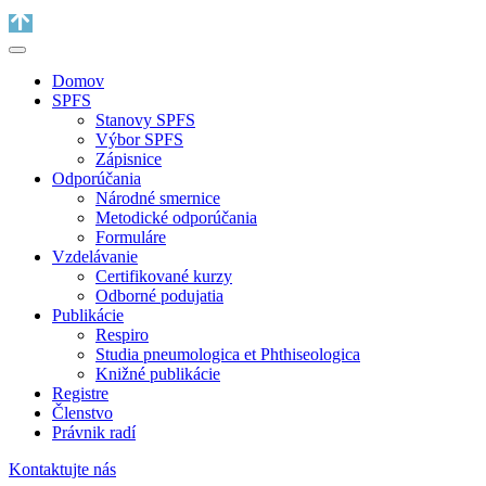
Domov
SPFS
Stanovy SPFS
Výbor SPFS
Zápisnice
Odporúčania
Národné smernice
Metodické odporúčania
Formuláre
Vzdelávanie
Certifikované kurzy
Odborné podujatia
Publikácie
Respiro
Studia pneumologica et Phthiseologica
Knižné publikácie
Registre
Členstvo
Právnik radí
Kontaktujte nás