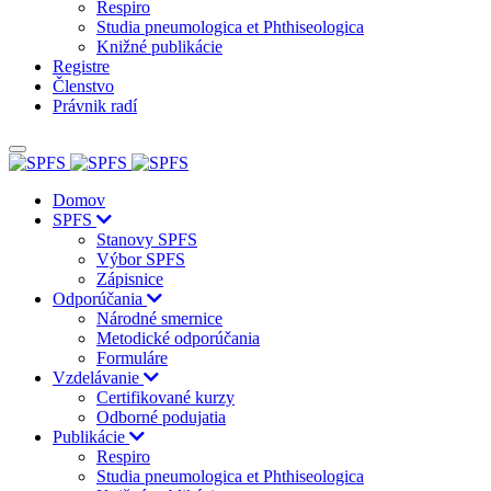
Respiro
Studia pneumologica et Phthiseologica
Knižné publikácie
Registre
Členstvo
Právnik radí
Domov
SPFS
Stanovy SPFS
Výbor SPFS
Zápisnice
Odporúčania
Národné smernice
Metodické odporúčania
Formuláre
Vzdelávanie
Certifikované kurzy
Odborné podujatia
Publikácie
Respiro
Studia pneumologica et Phthiseologica