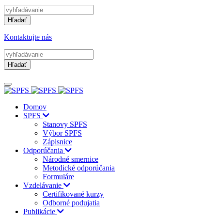
Hľadať
Kontaktujte nás
Hľadať
Domov
SPFS
Stanovy SPFS
Výbor SPFS
Zápisnice
Odporúčania
Národné smernice
Metodické odporúčania
Formuláre
Vzdelávanie
Certifikované kurzy
Odborné podujatia
Publikácie