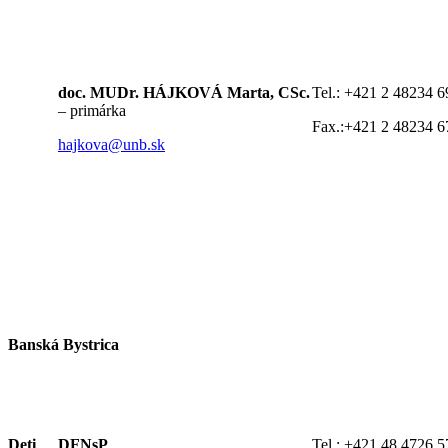
doc. MUDr. HÁJKOVÁ Marta, CSc.
Tel.:
+421 2 48234 6
– primárka
Fax.:
+421 2 48234 6
hajkova@unb.sk
Banská Bystrica
Deti
DFNsP
Tel.:
+421 48 4726 5