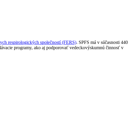
ych respirologických společností (FERS)
. SPFS má v súčasnosti 440
zdelávacie programy, ako aj podporovať vedeckovýskumnú činnosť v