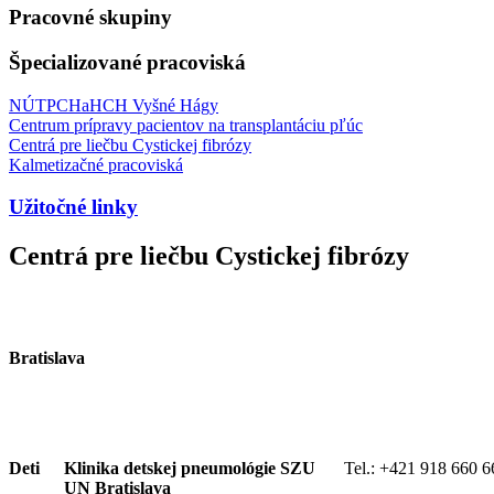
Pracovné skupiny
Špecializované pracoviská
NÚTPCHaHCH Vyšné Hágy
Centrum prípravy pacientov na transplantáciu pľúc
Centrá pre liečbu Cystickej fibrózy
Kalmetizačné pracoviská
Užitočné linky
Centrá pre liečbu Cystickej fibrózy
Bratislava
Deti
Klinika detskej pneumológie SZU
Tel.:
+421 918 660 6
UN Bratislava