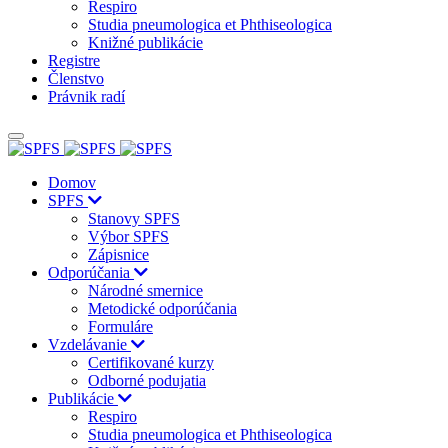
Respiro
Studia pneumologica et Phthiseologica
Knižné publikácie
Registre
Členstvo
Právnik radí
Domov
SPFS
Stanovy SPFS
Výbor SPFS
Zápisnice
Odporúčania
Národné smernice
Metodické odporúčania
Formuláre
Vzdelávanie
Certifikované kurzy
Odborné podujatia
Publikácie
Respiro
Studia pneumologica et Phthiseologica