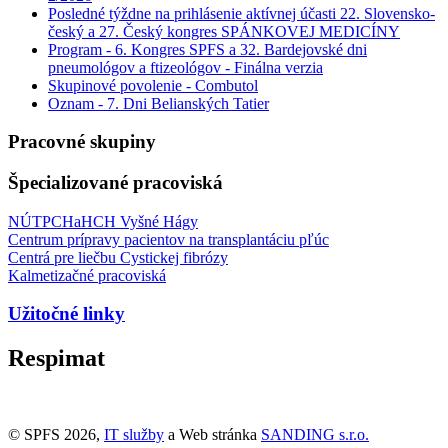
Posledné týždne na prihlásenie aktívnej účasti 22. Slovensko-
český a 27. Český kongres SPÁNKOVEJ MEDICÍNY
Program - 6. Kongres SPFS a 32. Bardejovské dni
pneumológov a ftizeológov - Finálna verzia
Skupinové povolenie - Combutol
Oznam - 7. Dni Belianských Tatier
Pracovné skupiny
Špecializované pracoviská
NÚTPCHaHCH Vyšné Hágy
Centrum prípravy pacientov na transplantáciu pľúc
Centrá pre liečbu Cystickej fibrózy
Kalmetizačné pracoviská
Užitočné linky
Respimat
© SPFS 2026,
IT služby
a Web stránka
SANDING s.r.o.