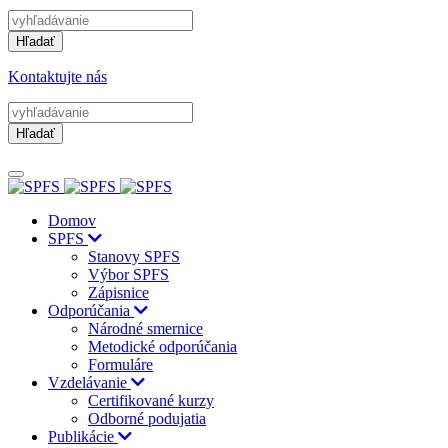
Hľadať
Kontaktujte nás
Hľadať
Domov
SPFS
Stanovy SPFS
Výbor SPFS
Zápisnice
Odporúčania
Národné smernice
Metodické odporúčania
Formuláre
Vzdelávanie
Certifikované kurzy
Odborné podujatia
Publikácie