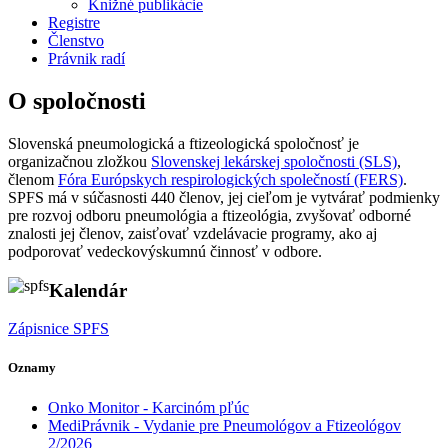
Knižné publikácie
Registre
Členstvo
Právnik radí
O spoločnosti
Slovenská pneumologická a ftizeologická spoločnosť je
organizačnou zložkou
Slovenskej lekárskej spoločnosti (SLS)
,
členom
Fóra Európskych respirologických společností (FERS)
.
SPFS má v súčasnosti 440 členov, jej cieľom je vytvárať podmienky
pre rozvoj odboru pneumológia a ftizeológia, zvyšovať odborné
znalosti jej členov, zaisťovať vzdelávacie programy, ako aj
podporovať vedeckovýskumnú činnosť v odbore.
Kalendár
Zápisnice SPFS
Oznamy
Onko Monitor - Karcinóm pľúc
MediPrávnik - Vydanie pre Pneumológov a Ftizeológov
2/2026