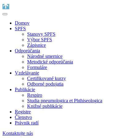
Domov
SPFS
Stanovy SPFS
Výbor SPFS
Zápisnice
Odporúčania
Národné smernice
Metodické odporúčania
Formuláre
Vzdelávanie
Certifikované kurzy
Odborné podujatia
Publikácie
Respiro
Studia pneumologica et Phthiseologica
Knižné publikácie
Registre
Členstvo
Právnik radí
Kontaktujte nás