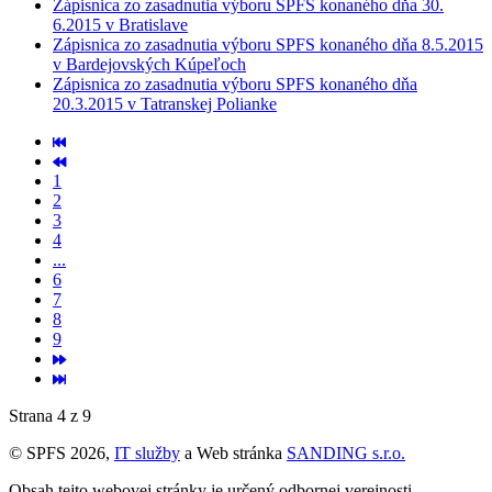
Zápisnica zo zasadnutia výboru SPFS konaného dňa 30.
6.2015 v Bratislave
Zápisnica zo zasadnutia výboru SPFS konaného dňa 8.5.2015
v Bardejovských Kúpeľoch
Zápisnica zo zasadnutia výboru SPFS konaného dňa
20.3.2015 v Tatranskej Polianke
1
2
3
4
...
6
7
8
9
Strana 4 z 9
© SPFS 2026,
IT služby
a Web stránka
SANDING s.r.o.
Obsah tejto webovej stránky je určený odbornej verejnosti.