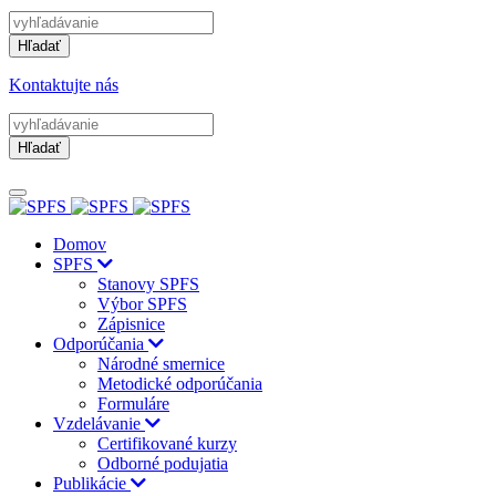
Hľadať
Kontaktujte nás
Hľadať
Domov
SPFS
Stanovy SPFS
Výbor SPFS
Zápisnice
Odporúčania
Národné smernice
Metodické odporúčania
Formuláre
Vzdelávanie
Certifikované kurzy
Odborné podujatia
Publikácie