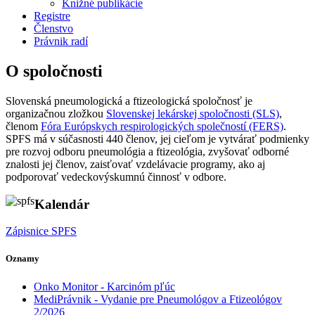
Knižné publikácie
Registre
Členstvo
Právnik radí
O spoločnosti
Slovenská pneumologická a ftizeologická spoločnosť je
organizačnou zložkou
Slovenskej lekárskej spoločnosti (SLS)
,
členom
Fóra Európskych respirologických společností (FERS)
.
SPFS má v súčasnosti 440 členov, jej cieľom je vytvárať podmienky
pre rozvoj odboru pneumológia a ftizeológia, zvyšovať odborné
znalosti jej členov, zaisťovať vzdelávacie programy, ako aj
podporovať vedeckovýskumnú činnosť v odbore.
Kalendár
Zápisnice SPFS
Oznamy
Onko Monitor - Karcinóm pľúc
MediPrávnik - Vydanie pre Pneumológov a Ftizeológov
2/2026