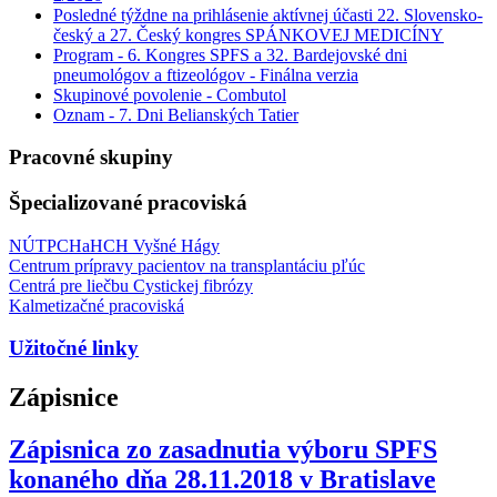
Posledné týždne na prihlásenie aktívnej účasti 22. Slovensko-
český a 27. Český kongres SPÁNKOVEJ MEDICÍNY
Program - 6. Kongres SPFS a 32. Bardejovské dni
pneumológov a ftizeológov - Finálna verzia
Skupinové povolenie - Combutol
Oznam - 7. Dni Belianských Tatier
Pracovné skupiny
Špecializované pracoviská
NÚTPCHaHCH Vyšné Hágy
Centrum prípravy pacientov na transplantáciu pľúc
Centrá pre liečbu Cystickej fibrózy
Kalmetizačné pracoviská
Užitočné linky
Zápisnice
Zápisnica zo zasadnutia výboru SPFS
konaného dňa 28.11.2018 v Bratislave