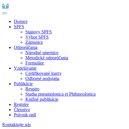
Domov
SPFS
Stanovy SPFS
Výbor SPFS
Zápisnice
Odporúčania
Národné smernice
Metodické odporúčania
Formuláre
Vzdelávanie
Certifikované kurzy
Odborné podujatia
Publikácie
Respiro
Studia pneumologica et Phthiseologica
Knižné publikácie
Registre
Členstvo
Právnik radí
Kontaktujte nás