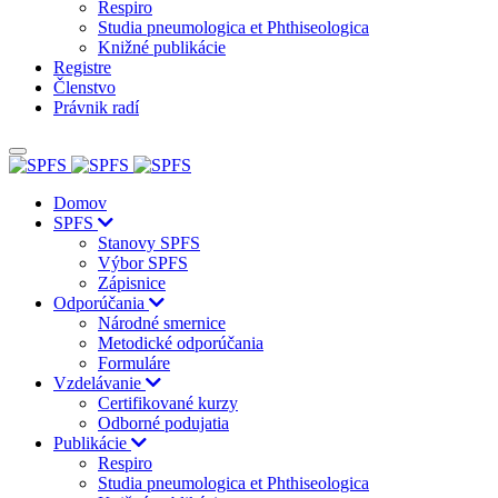
Respiro
Studia pneumologica et Phthiseologica
Knižné publikácie
Registre
Členstvo
Právnik radí
Domov
SPFS
Stanovy SPFS
Výbor SPFS
Zápisnice
Odporúčania
Národné smernice
Metodické odporúčania
Formuláre
Vzdelávanie
Certifikované kurzy
Odborné podujatia
Publikácie
Respiro
Studia pneumologica et Phthiseologica